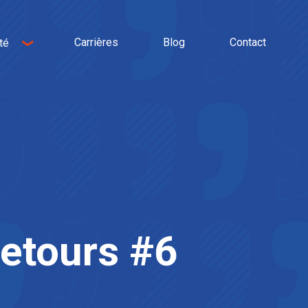
Carrières
Blog
Contact
té
retours #6