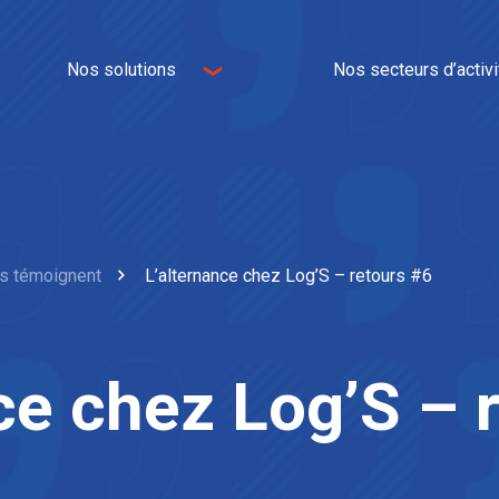
Nos solutions
Nos secteurs d’activi
Logistique
E-commerce
Transport
Omnicanal
Immobilier logistique
Industrie
IT et WMS
Textile
Services à valeur ajoutée
Univers de la maison
rs témoignent
L’alternance chez Log’S – retours #6
Agroalimentaire
Automobile
ce chez Log’S – 