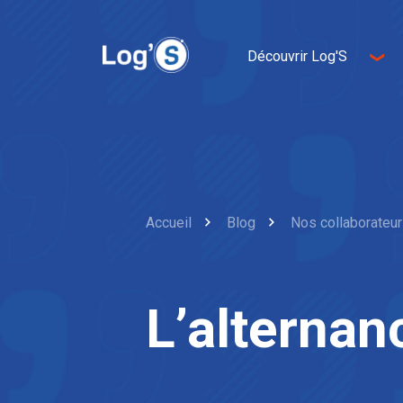
Découvrir Log'S
A propos de nous
Entrepreneurship
Innovation
Développement durable
Accueil
Blog
Nos collaborateu
L’alternan