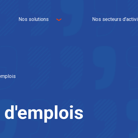
Nos solutions
Nos secteurs d’activi
Logistique
E-commerce
Transport
Omnicanal
Immobilier logistique
Industrie
IT et WMS
Textile
Services à valeur ajoutée
Univers de la maison
emplois
Agroalimentaire
Automobile
 d'emplois