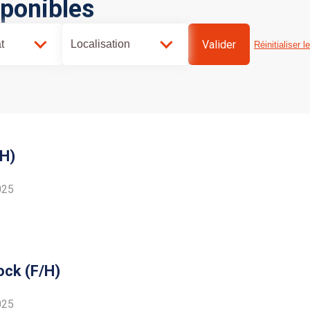
sponibles
Valider
t
Localisation
Réinitialiser le
/H)
025
ock (F/H)
025