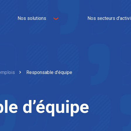
Nos solutions
Nos secteurs d’activi
Logistique
E-commerce
Transport
Omnicanal
Immobilier logistique
Industrie
IT et WMS
Textile
Services à valeur ajoutée
Univers de la maison
emplois
Responsable d’équipe
Agroalimentaire
Automobile
le d’équipe