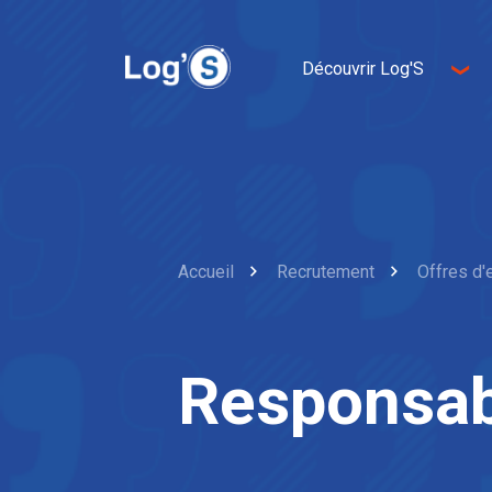
Découvrir Log'S
A propos de nous
Entrepreneurship
Innovation
Développement durable
Accueil
Recrutement
Offres d'
Responsab