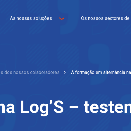
As nossas soluções
Os nossos sectores de 
Logística
Comércio eletrónico
Transporte
Omnicanal
Logística imobiliária
Indústria
TI e WMS
Têxteis
Serviços de valor
Mobiliário doméstico
s dos nossos colaboradores
A formação em alternância n
acrescentado
Alimentação
Automóvel
 na Log’S – test