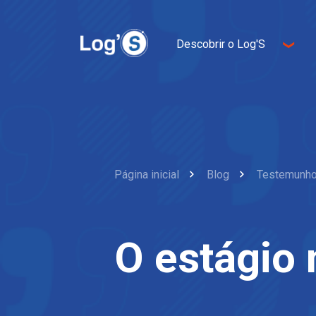
Descobrir o Log'S
Sobre nós
Empreendedorismo
Inovação
Desenvolvimento
sustentável
Página inicial
Blog
Testemunho
O estágio