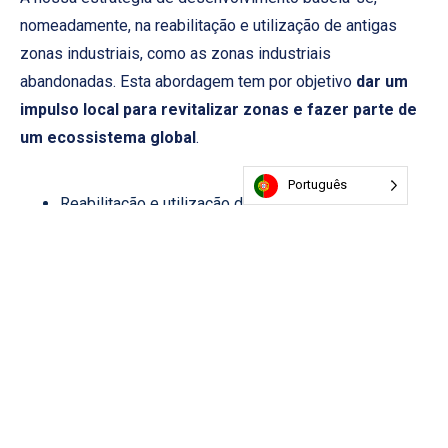
nomeadamente, na reabilitação e utilização de antigas
zonas industriais, como as zonas industriais
abandonadas. Esta abordagem tem por objetivo
dar um
impulso local para revitalizar zonas e fazer parte de
um ecossistema global
.
Português
Reabilitação e utilização de zonas industriais
abandonadas para as nossas instalações.
Isto faz
parte do ADN da LOG'S, cujo primeiro sítio histórico
foi criado pela reabilitação de um sítio industrial
(Norzinco) em Anzin, em 2002.
Criar centros de interesse económico (campus,
hubs)
Desenvolver sinergias com as autoridades,
instituições e empresas locais (por exemplo,
partilhar energia com empresas vizinhas)