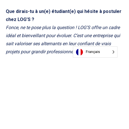
Que dirais-tu à un(e) étudiant(e) qui hésite à postuler
chez LOG’S ?
Fonce, ne te pose plus la question ! LOG’S offre un cadre
idéal et bienveillant pour évoluer. C’est une entreprise qui
sait valoriser ses alternants en leur confiant de vrais
projets pour grandir professionnellement.
Français
Si tu devais donner un conseil aux futurs alternants,
ce serait quoi ?
Sois curieux, dynamique et n’aie pas peur de poser des
questions ! Reste toi-même, propose tes idées et profite de
cette alternance pour te construire un réseau. C’est en
s’impliquant pleinement et en échangeant avec les
équipes qu’on apprend le plus.