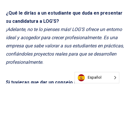
¿Qué le dirías a un estudiante que duda en presentar
su candidatura a LOG’S?
¡Adelante, no te lo pienses más! LOG’S ofrece un entorno
ideal y acogedor para crecer profesionalmente. Es una
empresa que sabe valorar a sus estudiantes en prácticas,
confiándoles proyectos reales para que se desarrollen
profesionalmente.
Español
Si tuvieras que dar un consejo a los futuros
estudiantes en prácticas, ¿cuál sería?
¡Sé curioso, dinámico y no tengas miedo de hacer
preguntas! Sé tú mismo, aporta tus ideas y aprovecha
este programa de formación dual para crear una red de
contactos. Es participando plenamente e interactuando