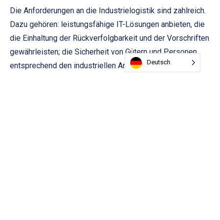
Die Anforderungen an die Industrielogistik sind zahlreich.
Dazu gehören: leistungsfähige IT-Lösungen anbieten, die
die Einhaltung der Rückverfolgbarkeit und der Vorschriften
gewährleisten; die Sicherheit von Gütern und Personen
Deutsch
entsprechend den industriellen Anforderungen
gewährleisten; die Verwaltung Ihrer getakteten Abläufe,
die Verwaltung von MHD, MHD, FIFO, ASN, Seriennummern
usw. gewährleisten.
Ihre Abläufe begleiten
Um Ihre Arbeitsabläufe effizient zu begleiten, ist die
Anpassungsfähigkeit und Flexibilität der Flächen sowie
der Mittel von wesentlicher Bedeutung (Organisation in
2×8, 3×8...). Innovation ist ebenfalls von wesentlicher