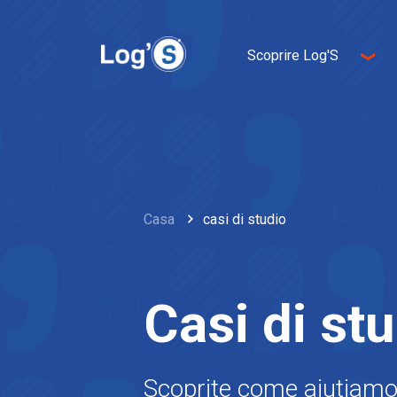
Scoprire Log'S
Chi siamo
Imprenditorialità
L'innovazione
Sviluppo sostenibile
Casa
casi di studio
Casi di st
Scoprite come aiutiamo i