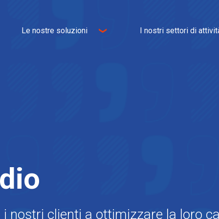
Le nostre soluzioni
I nostri settori di attivit
Logistica
Commercio elettronico
Trasporto
Omnichannel
Logistica immobiliare
Industria
IT e WMS
Tessile
Servizi a valore aggiunto
Arredamento per la ca
Alimenti
Automotive
udio
 nostri clienti a ottimizzare la loro c