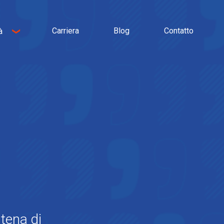
Carriera
Blog
Contatto
à
sa
atena di