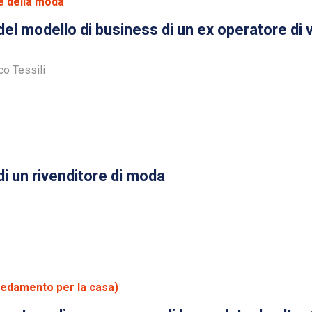
e della moda
l modello di business di un ex operatore di 
o Tessili
i un rivenditore di moda
redamento per la casa)