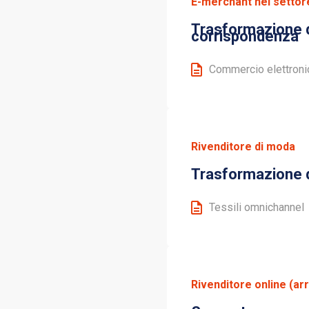
E-merchant nel settor
Trasformazione de
corrispondenza
Commercio elettronic
Rivenditore di moda
Trasformazione d
Tessili omnichannel
Rivenditore online (ar