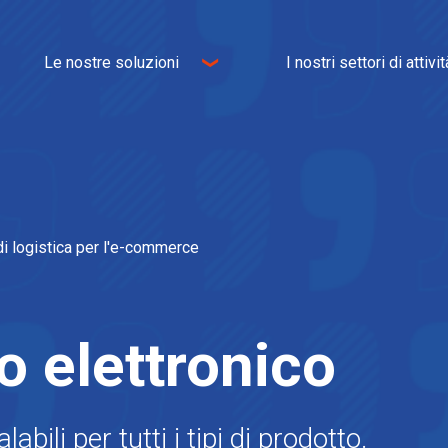
Le nostre soluzioni
I nostri settori di attivit
Logistica
Commercio elettronico
Trasporto
Omnichannel
Logistica immobiliare
Industria
IT e WMS
Tessile
Servizi a valore aggiunto
Arredamento per la ca
di logistica per l'e-commerce
Alimenti
Automotive
 elettronico
abili per tutti i tipi di prodotto.