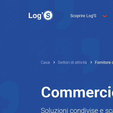
Scoprire Log'S
Chi siamo
Imprenditorialità
L'innovazione
Sviluppo sostenibile
Casa
Settori di attività
Fornitore 
Commercio
Soluzioni condivise e scal